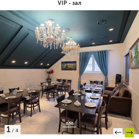
VIP - зал
1
/
4