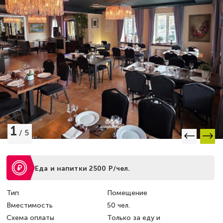
1
/
5
Еда и напитки 2500 Р/чел.
Тип
Помещение
Вместимость
50 чел.
Схема оплаты
Только за еду и