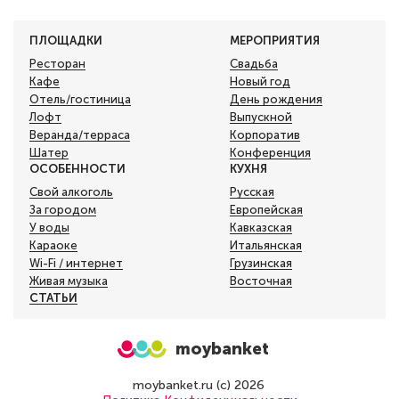
ПЛОЩАДКИ
МЕРОПРИЯТИЯ
Ресторан
Свадьба
Кафе
Новый год
Отель/гостиница
День рождения
Лофт
Выпускной
Веранда/терраса
Корпоратив
Шатер
Конференция
ОСОБЕННОСТИ
КУХНЯ
Свой алкоголь
Русская
За городом
Европейская
У воды
Кавказская
Караоке
Итальянская
Wi-Fi / интернет
Грузинская
Живая музыка
Восточная
СТАТЬИ
moybanket
moybanket.ru (с) 2026